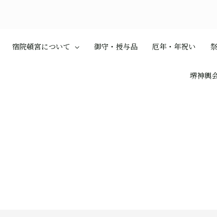
宿院頓宮について
御守・授与品
厄年・年祝い
堺神輿