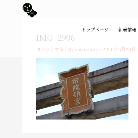
内
容
を
ス
トップページ
新着情報
キ
IMG_2906
ッ
プ
コメントする
/ By
yoshizumi
/
2020年5月20日