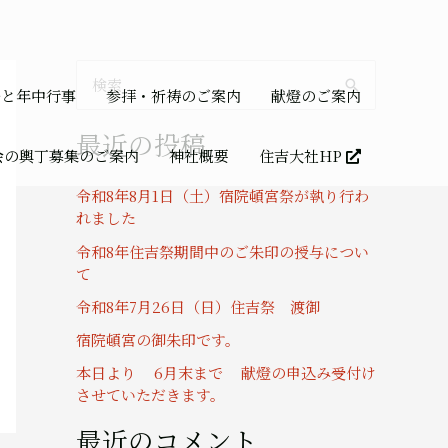
検
祭と年中行事
参拝・祈祷のご案内
献燈のご案内
索
最近の投稿
対
会の輿丁募集のご案内
神社概要
住吉大社HP
象
令和8年8月1日（土）宿院頓宮祭が執り行わ
:
れました
令和8年住吉祭期間中のご朱印の授与につい
て
令和8年7月26日（日）住吉祭 渡御
宿院頓宮の御朱印です。
本日より 6月末まで 献燈の申込み受付け
させていただきます。
最近のコメント