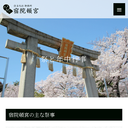
内
メ
容
を
イ
ス
キ
ン
ッ
プ
メ
ニ
祭と年中行事
ュ
ー
宿院頓宮の主な祭事