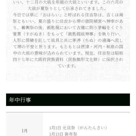
いい、十二月の大祓を年越の大祓といいます。この六月の
大祓が夏祭りとして伝承されてきました。
今日では単に「おはらい」と呼ばれる住吉祭は、古くは南
祭ともいい、夏の盛りに住吉から堺の宿院頓宮へ神幸があ
り、着輿祭の後、飯匙堀において古儀に則り茅輪をくぐり
菅貫（すがぬき）をもって「飯匙掘祓神事」を執り行い、
人形に罪穢を託して祓具と共に茅渟（ちぬ）の浦海へ流し
て堺の平安と祈ります。もともとは摂津・河内・和泉の国
中の大祓の意味が込められています。現在、住吉祭は昭和
四十七年に大阪府民族資料（民族無形文化財）に採択され
ています。
年中行事
1月1日 元旦祭（がんたんさい）
1月
1月13日 新年祭