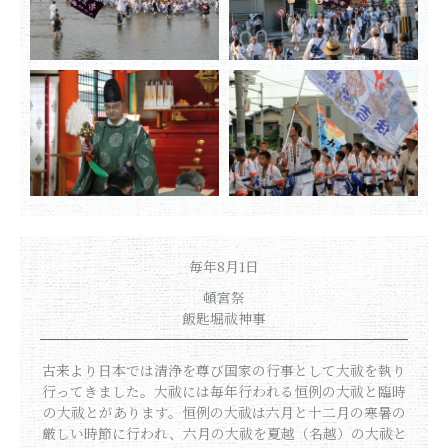
毎年8月1日
頓宮祭
飯匙堀祓神事
古来より日本では清浄を尊び国家の行事として大祓を執り
行ってきました。大祓には毎年行われる恒例の大祓と臨時
の大祓とがあります。恒例の大祓は六月と十二月の寒暑の
厳しい時節に行われ、六月の大祓を夏越（名越）の大祓と