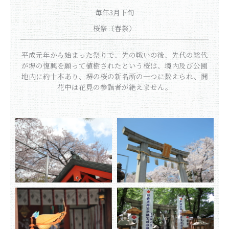
毎年3月下旬
桜祭（春祭）
平成元年から始まった祭りで、先の戦いの後、先代の総代
が堺の復興を願って植樹されたという桜は、境内及び公園
地内に約十本あり、堺の桜の新名所の一つに数えられ、開
花中は花見の参詣者が絶えません。