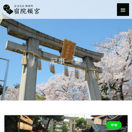
内
メ
容
を
イ
ス
キ
ン
ッ
プ
メ
ニ
記事一覧
ュ
ー
ペ
ペ
ペ
ペ
ペ
ー
ー
ー
ー
ー
神事
ジ
ジ
ジ
ジ
ジ