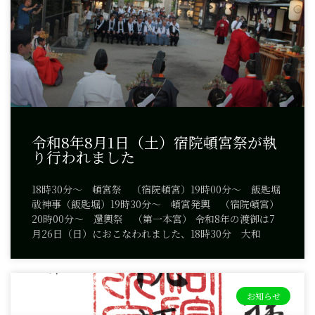
令和8年8月1日（土）宿院頓宮祭が執
り行われました
18時30分～ 頓宮祭 （宿院頓宮）19時00分～ 飯匙堀
祓神事（飯匙堀）19時30分～ 頓宮発輿 （宿院頓宮）
20時00分～ 還輿祭 （第一本宮） 令和8年の渡御は7
月26日（日）におこなわれました、18時30分 大和
お知らせ