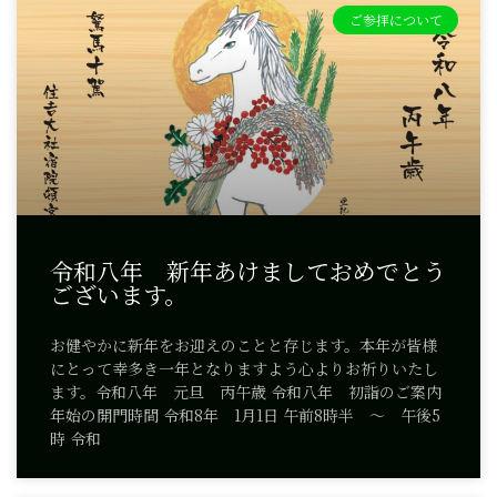
ご参拝について
令和八年 新年あけましておめでとう
ございます。
お健やかに新年をお迎えのことと存じます。本年が皆様
にとって幸多き一年となりますよう心よりお祈りいたし
ます。令和八年 元旦 丙午歳 令和八年 初詣のご案内
年始の開門時間 令和8年 1月1日 午前8時半 ～ 午後5
時 令和