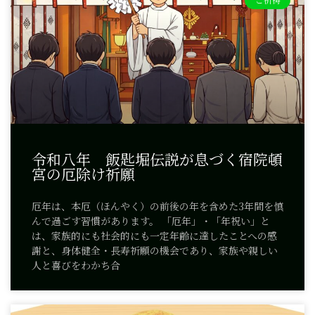
令和八年 飯匙堀伝説が息づく宿院頓
宮の厄除け祈願
厄年は、本厄（ほんやく）の前後の年を含めた3年間を慎
んで過ごす習慣があります。 「厄年」・「年祝い」と
は、家族的にも社会的にも一定年齢に達したことへの感
謝と、身体健全・長寿祈願の機会であり、家族や親しい
人と喜びをわかち合