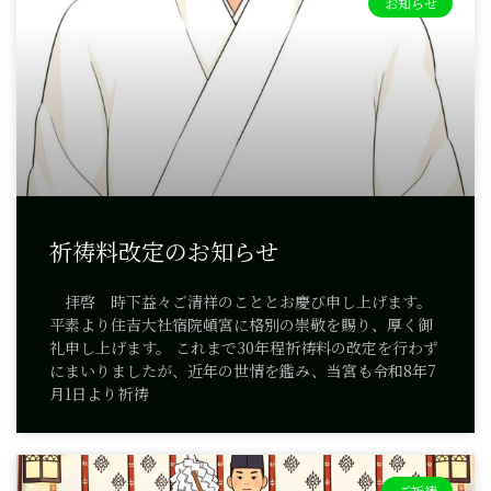
お知らせ
祈祷料改定のお知らせ
拝啓 時下益々ご清祥のこととお慶び申し上げます。
平素より住吉大社宿院頓宮に格別の崇敬を賜り、厚く御
礼申し上げます。 これまで30年程祈祷料の改定を行わず
にまいりましたが、近年の世情を鑑み、当宮も令和8年7
月1日より祈祷
ご祈祷