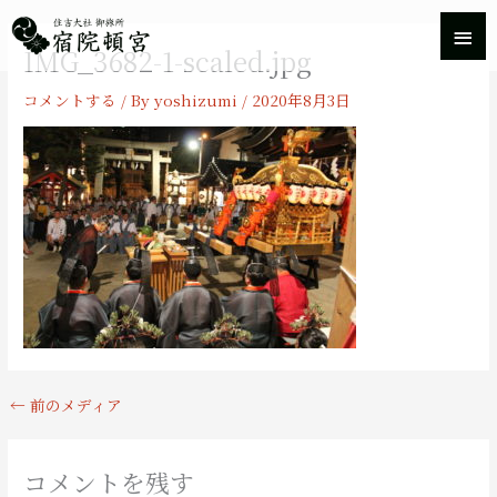
内
メ
容
IMG_3682-1-scaled.jpg
を
イ
ス
コメントする
/ By
yoshizumi
/
2020年8月3日
キ
ン
ッ
プ
メ
ニ
ュ
ー
←
前のメディア
コメントを残す