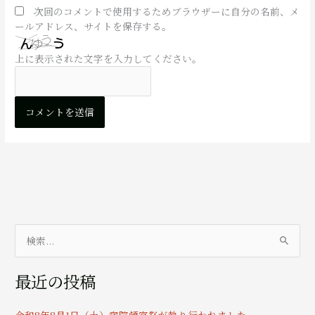
次回のコメントで使用するためブラウザーに自分の名前、メ
ールアドレス、サイトを保存する。
上に表示された文字を入力してください。
検
索
最近の投稿
対
象
令和8年8月1日（土）宿院頓宮祭が執り行われました