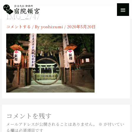
内
メ
容
IMG_2747
を
イ
ス
コメントする
/ By
yoshizumi
/
2020年5月20日
キ
ン
ッ
プ
メ
ニ
ュ
ー
コメントを残す
メールアドレスが公開されることはありません。
※
が付いてい
る欄は必須項目です