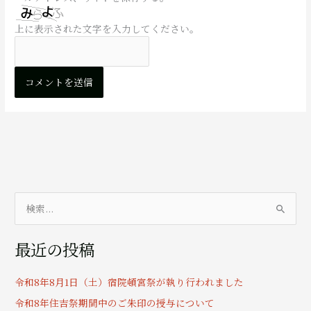
上に表示された文字を入力してください。
検
索
最近の投稿
対
象
令和8年8月1日（土）宿院頓宮祭が執り行われました
:
令和8年住吉祭期間中のご朱印の授与について