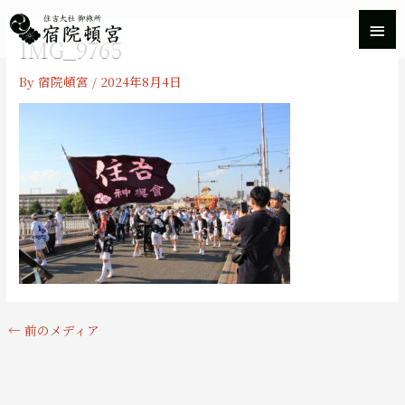
内
メ
容
IMG_9765
を
イ
ス
By
宿院頓宮
/
2024年8月4日
キ
ン
ッ
プ
メ
ニ
ュ
ー
←
前のメディア