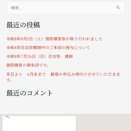
検
索
最近の投稿
対
象
令和8年8月1日（土）宿院頓宮祭が執り行われました
:
令和8年住吉祭期間中のご朱印の授与について
令和8年7月26日（日）住吉祭 渡御
宿院頓宮の御朱印です。
本日より 6月末まで 献燈の申込み受付けさせていただきま
す。
最近のコメント