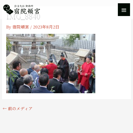
内
メ
容
IMG_8840
を
イ
ス
By
宿院頓宮
/
2023年8月2日
キ
ン
ッ
プ
メ
ニ
ュ
ー
←
前のメディア