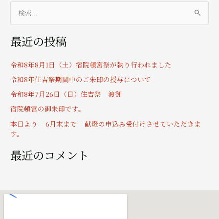
検
索
最近の投稿
対
象
令和8年8月1日（土）宿院頓宮祭が執り行われました
:
令和8年住吉祭期間中のご朱印の授与について
令和8年7月26日（日）住吉祭 渡御
宿院頓宮の御朱印です。
本日より 6月末まで 献燈の申込み受付けさせていただきま
す。
最近のコメント