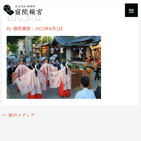
内
メ
容
IMG_8711
を
イ
ス
By
宿院頓宮
/
2023年8月2日
キ
ン
ッ
プ
メ
ニ
ュ
ー
←
前のメディア