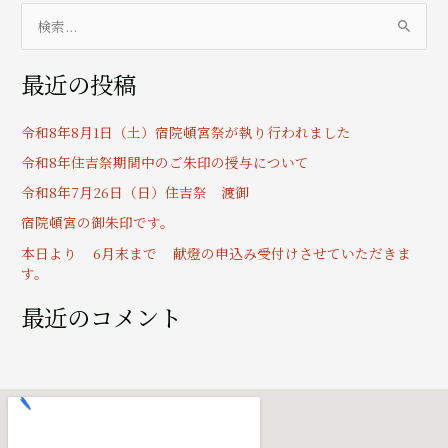
検
索
最近の投稿
対
象
令和8年8月1日（土）宿院頓宮祭が執り行われました
:
令和8年住吉祭期間中のご朱印の授与について
令和8年7月26日（日）住吉祭 渡御
宿院頓宮の御朱印です。
本日より 6月末まで 献燈の申込み受付けさせていただきま
す。
最近のコメント