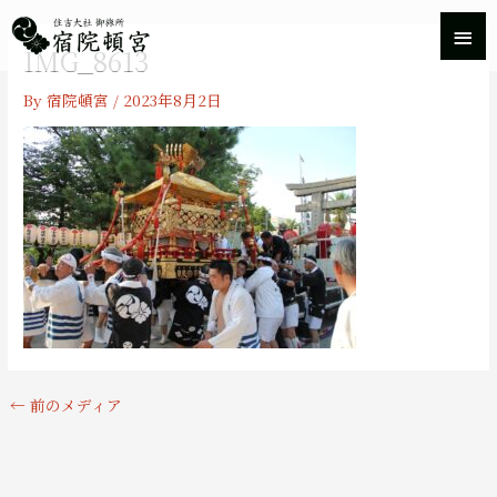
内
メ
容
IMG_8613
を
イ
ス
By
宿院頓宮
/
2023年8月2日
キ
ン
ッ
プ
メ
ニ
ュ
ー
←
前のメディア