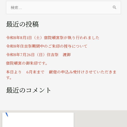
検
索
最近の投稿
対
象
令和8年8月1日（土）宿院頓宮祭が執り行われました
:
令和8年住吉祭期間中のご朱印の授与について
令和8年7月26日（日）住吉祭 渡御
宿院頓宮の御朱印です。
本日より 6月末まで 献燈の申込み受付けさせていただきま
す。
最近のコメント