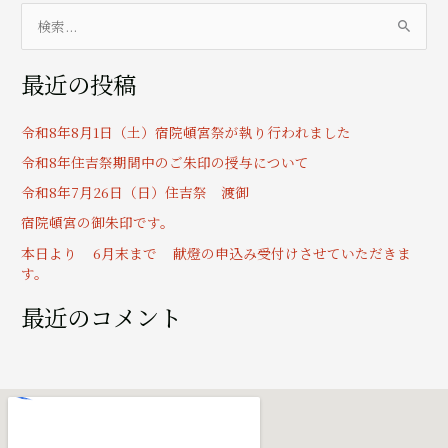
検
索
最近の投稿
対
象
令和8年8月1日（土）宿院頓宮祭が執り行われました
:
令和8年住吉祭期間中のご朱印の授与について
令和8年7月26日（日）住吉祭 渡御
宿院頓宮の御朱印です。
本日より 6月末まで 献燈の申込み受付けさせていただきま
す。
最近のコメント