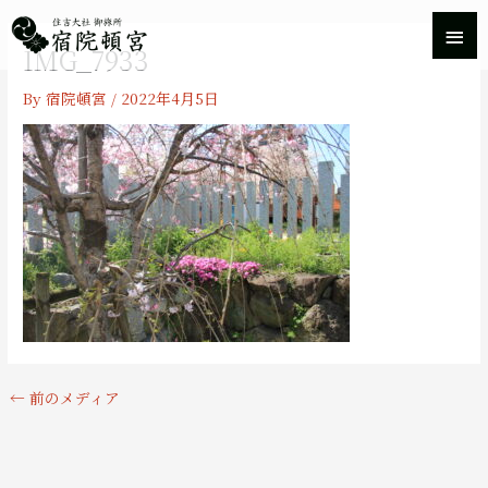
内
メ
容
IMG_7933
を
イ
ス
By
宿院頓宮
/
2022年4月5日
キ
ン
ッ
プ
メ
ニ
ュ
ー
←
前のメディア