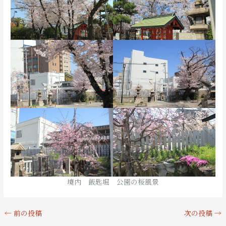
境内 飯匙堀 公園の桜風景
←
前の投稿
次の投稿
→