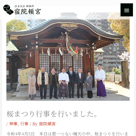
内
メ
容
を
イ
ス
キ
ン
ッ
プ
メ
ニ
ュ
ー
桜まつり行事を行いました。
/
神事
,
行事
/ By
宿院頓宮
令和4年4月5日 本日は雲一つない晴天の中、桜まつりを行いま