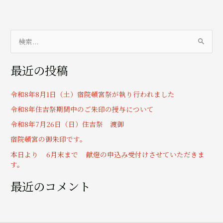
検
索
最近の投稿
対
象
令和8年8月1日（土）宿院頓宮祭が執り行われました
:
令和8年住吉祭期間中のご朱印の授与について
令和8年7月26日（日）住吉祭 渡御
宿院頓宮の御朱印です。
本日より 6月末まで 献燈の申込み受付けさせていただきま
す。
最近のコメント