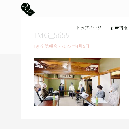
内
容
を
ス
トップページ
新着情報
キ
IMG_5659
ッ
プ
By
宿院頓宮
/
2022年4月5日