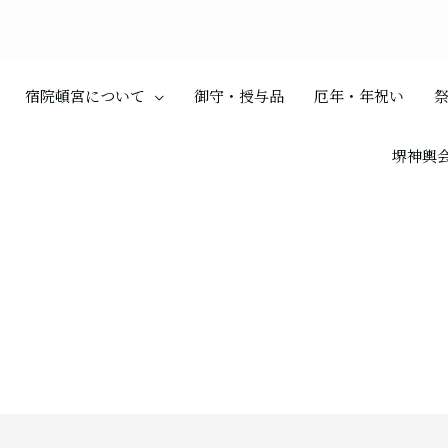
宿院頓宮について
御守・授与品
厄年・年祝い
堺神輿