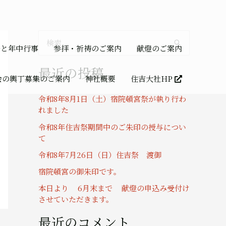
検
祭と年中行事
参拝・祈祷のご案内
献燈のご案内
索
最近の投稿
対
会の輿丁募集のご案内
神社概要
住吉大社HP
象
令和8年8月1日（土）宿院頓宮祭が執り行わ
:
れました
令和8年住吉祭期間中のご朱印の授与につい
て
令和8年7月26日（日）住吉祭 渡御
宿院頓宮の御朱印です。
本日より 6月末まで 献燈の申込み受付け
させていただきます。
最近のコメント