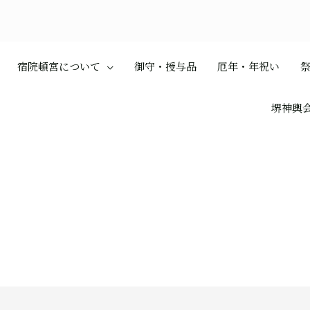
宿院頓宮について
御守・授与品
厄年・年祝い
堺神輿