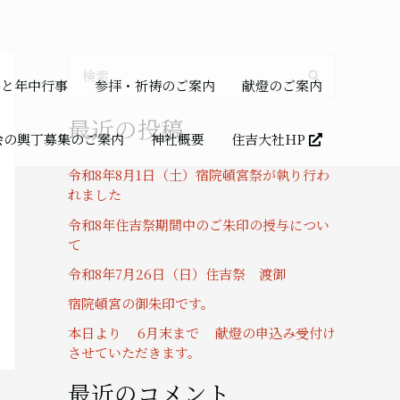
検
祭と年中行事
参拝・祈祷のご案内
献燈のご案内
索
最近の投稿
対
会の輿丁募集のご案内
神社概要
住吉大社HP
象
令和8年8月1日（土）宿院頓宮祭が執り行わ
:
れました
令和8年住吉祭期間中のご朱印の授与につい
て
令和8年7月26日（日）住吉祭 渡御
宿院頓宮の御朱印です。
本日より 6月末まで 献燈の申込み受付け
させていただきます。
最近のコメント