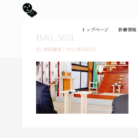
内
容
を
ス
トップページ
新着情報
キ
IMG_5651
ッ
プ
By
宿院頓宮
/
2022年4月5日