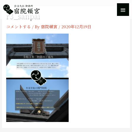
内
メ
容
r3_sanpai
を
イ
ス
コメントする
/ By
宿院頓宮
/
2020年12月19日
キ
ン
ッ
プ
メ
ニ
ュ
ー