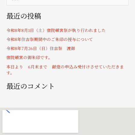
索
最近の投稿
対
象
令和8年8月1日（土）宿院頓宮祭が執り行われました
:
令和8年住吉祭期間中のご朱印の授与について
令和8年7月26日（日）住吉祭 渡御
宿院頓宮の御朱印です。
本日より 6月末まで 献燈の申込み受付けさせていただきま
す。
最近のコメント