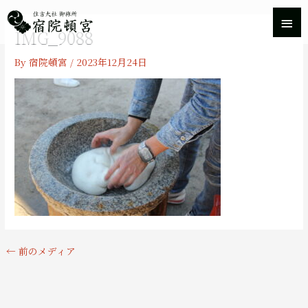
内
メ
容
IMG_9088
を
イ
ス
By
宿院頓宮
/
2023年12月24日
キ
ン
ッ
プ
メ
ニ
ュ
ー
←
前のメディア