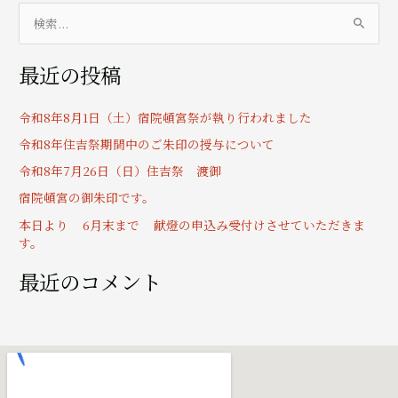
検
索
最近の投稿
対
象
令和8年8月1日（土）宿院頓宮祭が執り行われました
:
令和8年住吉祭期間中のご朱印の授与について
令和8年7月26日（日）住吉祭 渡御
宿院頓宮の御朱印です。
本日より 6月末まで 献燈の申込み受付けさせていただきま
す。
最近のコメント