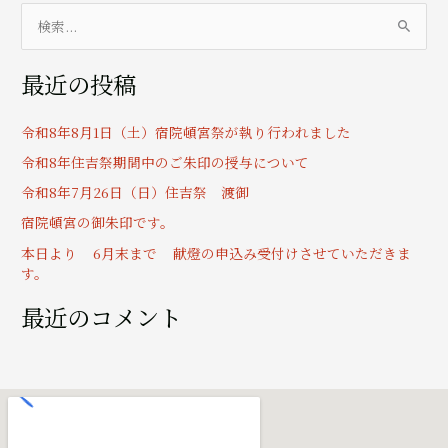
検
索
最近の投稿
対
象
令和8年8月1日（土）宿院頓宮祭が執り行われました
:
令和8年住吉祭期間中のご朱印の授与について
令和8年7月26日（日）住吉祭 渡御
宿院頓宮の御朱印です。
本日より 6月末まで 献燈の申込み受付けさせていただきま
す。
最近のコメント