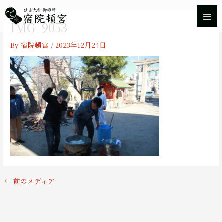
内
メ
容
IMG_9053
を
イ
ス
By
宿院頓宮
/
2023年12月24日
キ
ン
ッ
プ
メ
ニ
ュ
ー
←
前のメディア