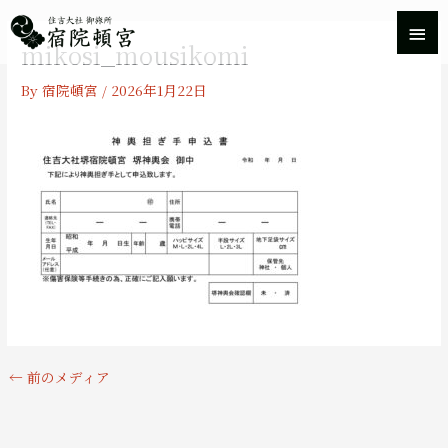
内
メ
容
mikosi_mousikomi
を
イ
ス
By
宿院頓宮
/
2026年1月22日
キ
ン
ッ
プ
メ
ニ
ュ
ー
←
前のメディア