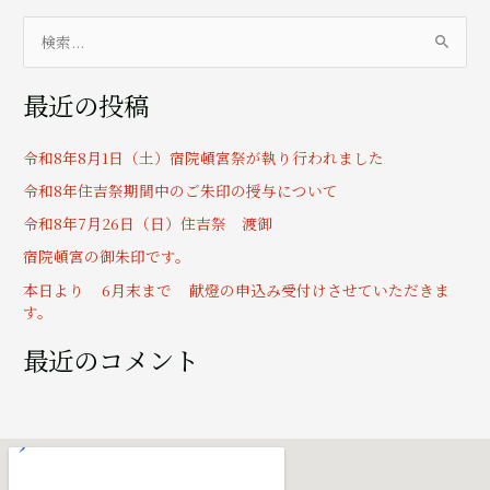
検
索
最近の投稿
対
象
令和8年8月1日（土）宿院頓宮祭が執り行われました
:
令和8年住吉祭期間中のご朱印の授与について
令和8年7月26日（日）住吉祭 渡御
宿院頓宮の御朱印です。
本日より 6月末まで 献燈の申込み受付けさせていただきま
す。
最近のコメント