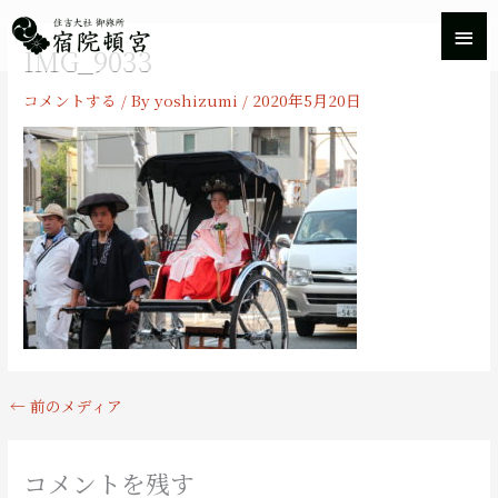
内
メ
容
IMG_9033
を
イ
ス
コメントする
/ By
yoshizumi
/
2020年5月20日
キ
ン
ッ
プ
メ
ニ
ュ
ー
←
前のメディア
コメントを残す