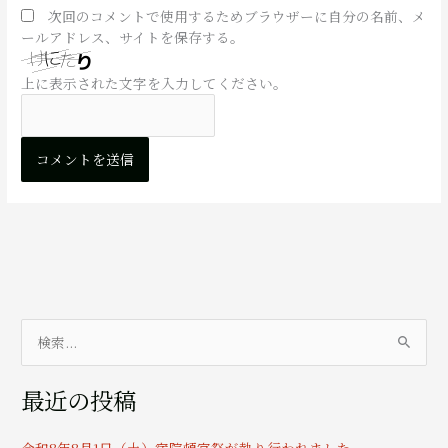
次回のコメントで使用するためブラウザーに自分の名前、メ
ールアドレス、サイトを保存する。
上に表示された文字を入力してください。
検
索
最近の投稿
対
象
令和8年8月1日（土）宿院頓宮祭が執り行われました