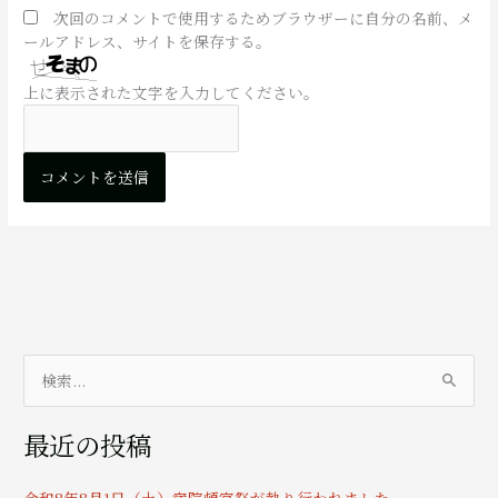
次回のコメントで使用するためブラウザーに自分の名前、メ
ールアドレス、サイトを保存する。
上に表示された文字を入力してください。
検
索
最近の投稿
対
象
令和8年8月1日（土）宿院頓宮祭が執り行われました