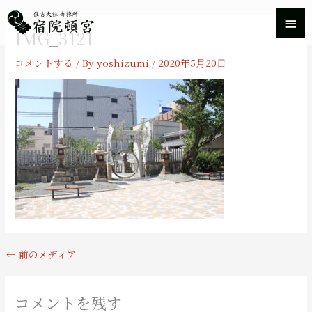
内
メ
容
IMG_3121
を
イ
ス
コメントする
/ By
yoshizumi
/
2020年5月20日
キ
ン
ッ
プ
メ
ニ
ュ
ー
←
前のメディア
コメントを残す