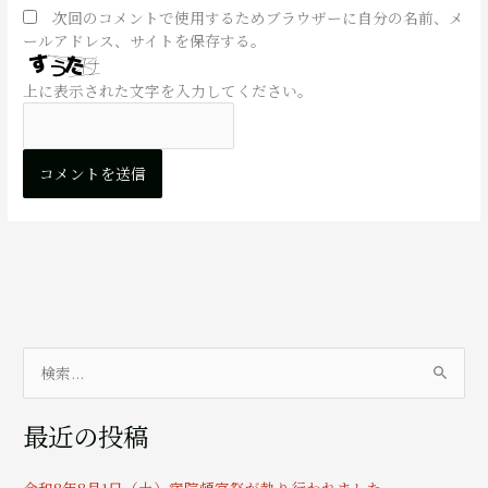
次回のコメントで使用するためブラウザーに自分の名前、メ
ールアドレス、サイトを保存する。
上に表示された文字を入力してください。
検
索
最近の投稿
対
象
令和8年8月1日（土）宿院頓宮祭が執り行われました