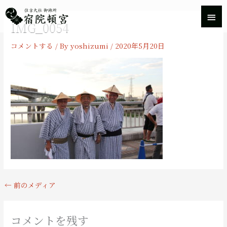
内
メ
容
IMG_0054
を
イ
ス
コメントする
/ By
yoshizumi
/
2020年5月20日
キ
ン
ッ
プ
メ
ニ
ュ
ー
←
前のメディア
コメントを残す