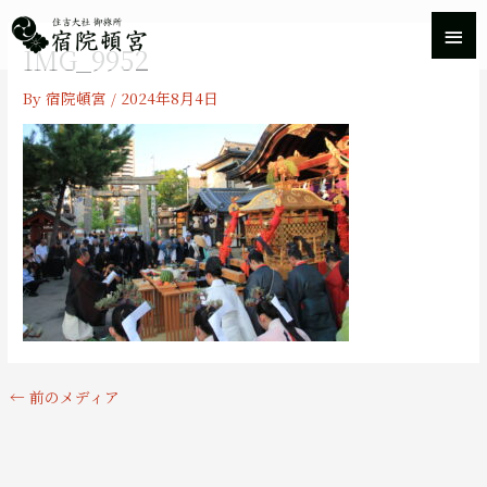
内
メ
容
IMG_9952
を
イ
ス
By
宿院頓宮
/
2024年8月4日
キ
ン
ッ
プ
メ
ニ
ュ
ー
←
前のメディア