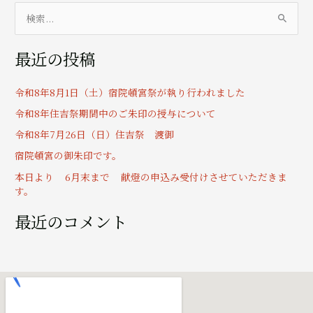
検
索
最近の投稿
対
象
令和8年8月1日（土）宿院頓宮祭が執り行われました
:
令和8年住吉祭期間中のご朱印の授与について
令和8年7月26日（日）住吉祭 渡御
宿院頓宮の御朱印です。
本日より 6月末まで 献燈の申込み受付けさせていただきま
す。
最近のコメント