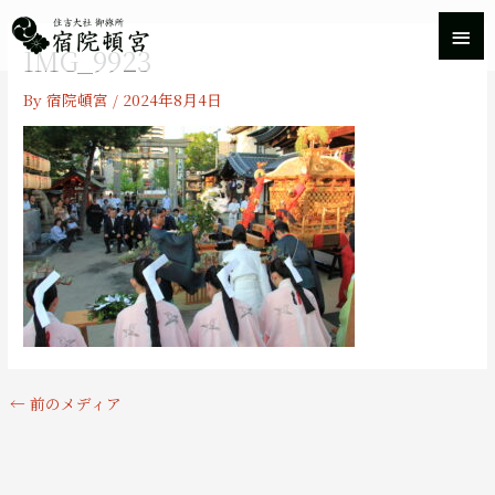
内
メ
容
IMG_9923
を
イ
ス
By
宿院頓宮
/
2024年8月4日
キ
ン
ッ
プ
メ
ニ
ュ
ー
←
前のメディア