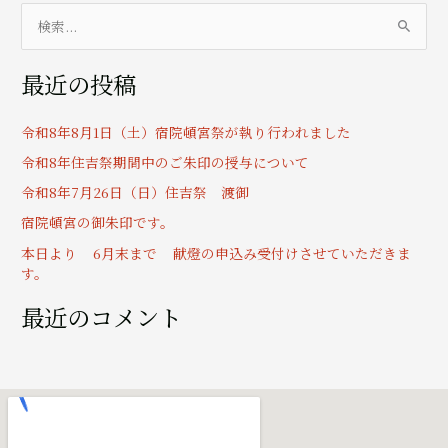
検
索
最近の投稿
対
象
令和8年8月1日（土）宿院頓宮祭が執り行われました
:
令和8年住吉祭期間中のご朱印の授与について
令和8年7月26日（日）住吉祭 渡御
宿院頓宮の御朱印です。
本日より 6月末まで 献燈の申込み受付けさせていただきま
す。
最近のコメント