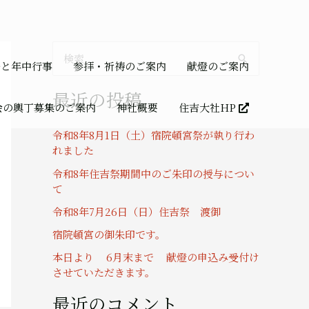
検
祭と年中行事
参拝・祈祷のご案内
献燈のご案内
索
最近の投稿
対
会の輿丁募集のご案内
神社概要
住吉大社HP
象
令和8年8月1日（土）宿院頓宮祭が執り行わ
:
れました
令和8年住吉祭期間中のご朱印の授与につい
て
令和8年7月26日（日）住吉祭 渡御
宿院頓宮の御朱印です。
本日より 6月末まで 献燈の申込み受付け
させていただきます。
最近のコメント