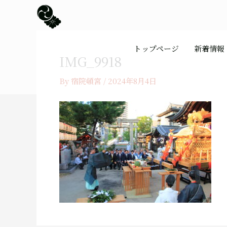
内
容
を
ス
トップページ
新着情報
キ
IMG_9918
ッ
プ
By
宿院頓宮
/
2024年8月4日