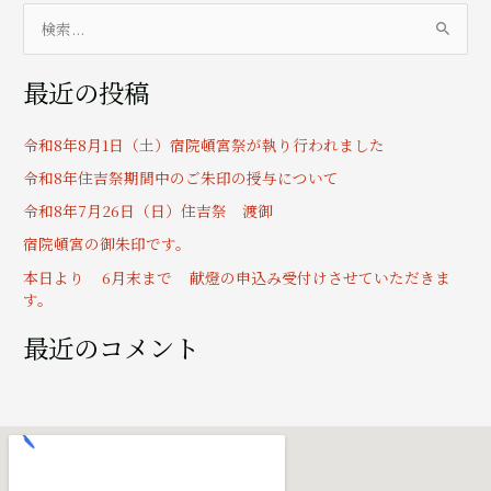
検
索
最近の投稿
対
象
令和8年8月1日（土）宿院頓宮祭が執り行われました
:
令和8年住吉祭期間中のご朱印の授与について
令和8年7月26日（日）住吉祭 渡御
宿院頓宮の御朱印です。
本日より 6月末まで 献燈の申込み受付けさせていただきま
す。
最近のコメント