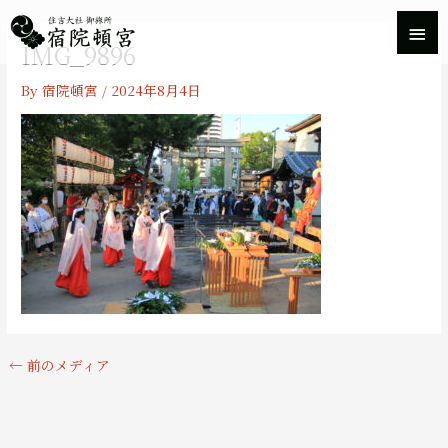
内
メ
容
IMG_9896
を
イ
ス
By
宿院頓宮
/
2024年8月4日
キ
ン
ッ
プ
メ
ニ
ュ
ー
←
前のメディア