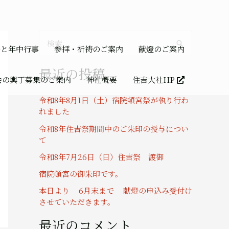
検
祭と年中行事
参拝・祈祷のご案内
献燈のご案内
索
最近の投稿
対
会の輿丁募集のご案内
神社概要
住吉大社HP
象
令和8年8月1日（土）宿院頓宮祭が執り行わ
:
れました
令和8年住吉祭期間中のご朱印の授与につい
て
令和8年7月26日（日）住吉祭 渡御
宿院頓宮の御朱印です。
本日より 6月末まで 献燈の申込み受付け
させていただきます。
最近のコメント