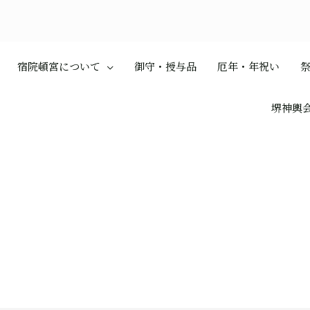
宿院頓宮について
御守・授与品
厄年・年祝い
堺神輿