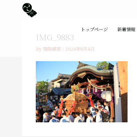
内
容
を
ス
トップページ
新着情報
キ
IMG_9883
ッ
プ
By
宿院頓宮
/
2024年8月4日