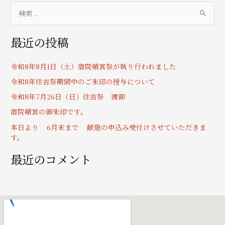
検
索
最近の投稿
対
象
令和8年8月1日（土）宿院頓宮祭が執り行われました
:
令和8年住吉祭期間中のご朱印の授与について
令和8年7月26日（日）住吉祭 渡御
宿院頓宮の御朱印です。
本日より 6月末まで 献燈の申込み受付けさせていただきま
す。
最近のコメント