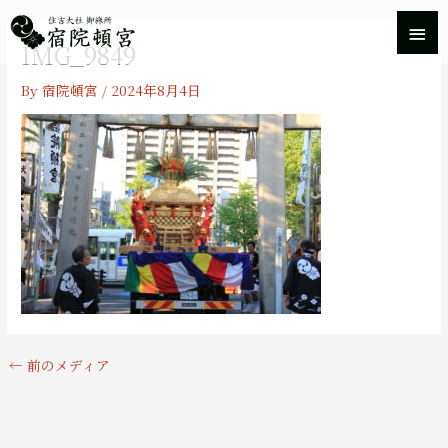
内
メ
容
IMG_9849
を
イ
ス
By
宿院頓宮
/
2024年8月4日
キ
ン
ッ
プ
メ
ニ
ュ
ー
←
前のメディア