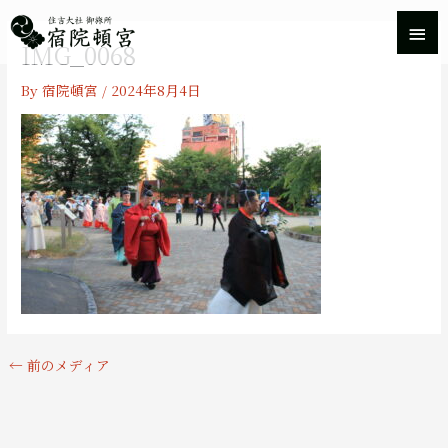
内
メ
容
IMG_0068
を
イ
ス
By
宿院頓宮
/
2024年8月4日
キ
ン
ッ
プ
メ
ニ
ュ
ー
←
前のメディア