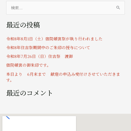
検
索
最近の投稿
対
象
令和8年8月1日（土）宿院頓宮祭が執り行われました
:
令和8年住吉祭期間中のご朱印の授与について
令和8年7月26日（日）住吉祭 渡御
宿院頓宮の御朱印です。
本日より 6月末まで 献燈の申込み受付けさせていただきま
す。
最近のコメント