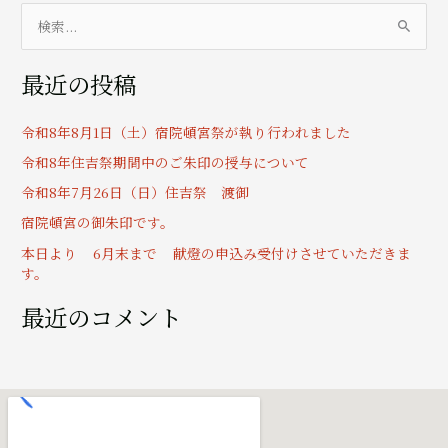
検
索
最近の投稿
対
象
令和8年8月1日（土）宿院頓宮祭が執り行われました
:
令和8年住吉祭期間中のご朱印の授与について
令和8年7月26日（日）住吉祭 渡御
宿院頓宮の御朱印です。
本日より 6月末まで 献燈の申込み受付けさせていただきま
す。
最近のコメント