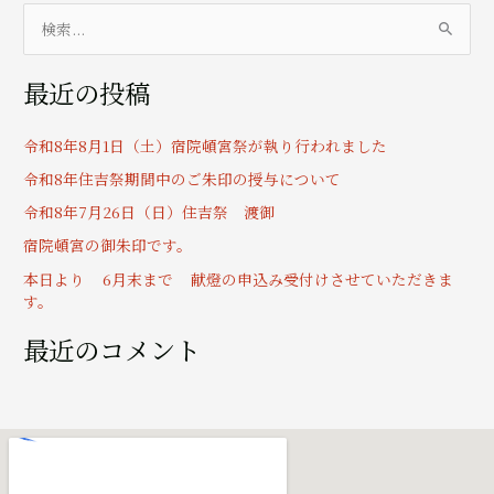
検
索
最近の投稿
対
象
令和8年8月1日（土）宿院頓宮祭が執り行われました
:
令和8年住吉祭期間中のご朱印の授与について
令和8年7月26日（日）住吉祭 渡御
宿院頓宮の御朱印です。
本日より 6月末まで 献燈の申込み受付けさせていただきま
す。
最近のコメント