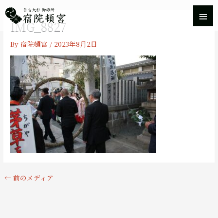
内
メ
容
IMG_8827
を
イ
ス
By
宿院頓宮
/
2023年8月2日
キ
ン
ッ
プ
メ
ニ
ュ
ー
←
前のメディア