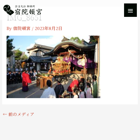
内
メ
容
IMG_8651
を
イ
ス
By
宿院頓宮
/
2023年8月2日
キ
ン
ッ
プ
メ
ニ
ュ
ー
←
前のメディア