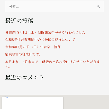
検
索
最近の投稿
対
象
令和8年8月1日（土）宿院頓宮祭が執り行われました
:
令和8年住吉祭期間中のご朱印の授与について
令和8年7月26日（日）住吉祭 渡御
宿院頓宮の御朱印です。
本日より 6月末まで 献燈の申込み受付けさせていただきま
す。
最近のコメント