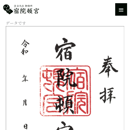
内
メ
御朱印
容
を
イ
ス
データです
キ
ン
ッ
プ
メ
ニ
ュ
ー