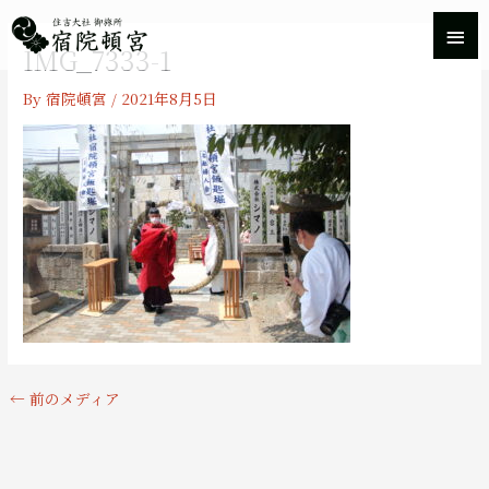
内
メ
容
IMG_7333-1
を
イ
ス
By
宿院頓宮
/
2021年8月5日
キ
ン
ッ
プ
メ
ニ
ュ
ー
←
前のメディア