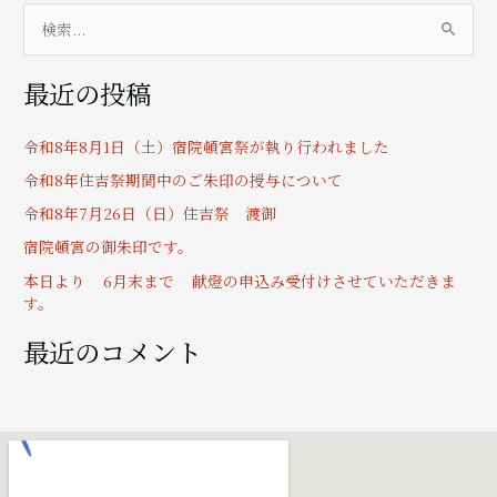
検
索
最近の投稿
対
象
令和8年8月1日（土）宿院頓宮祭が執り行われました
:
令和8年住吉祭期間中のご朱印の授与について
令和8年7月26日（日）住吉祭 渡御
宿院頓宮の御朱印です。
本日より 6月末まで 献燈の申込み受付けさせていただきま
す。
最近のコメント