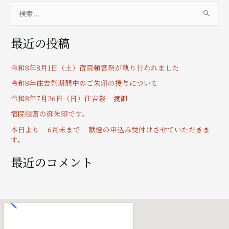
検
索
最近の投稿
対
象
令和8年8月1日（土）宿院頓宮祭が執り行われました
:
令和8年住吉祭期間中のご朱印の授与について
令和8年7月26日（日）住吉祭 渡御
宿院頓宮の御朱印です。
本日より 6月末まで 献燈の申込み受付けさせていただきま
す。
最近のコメント