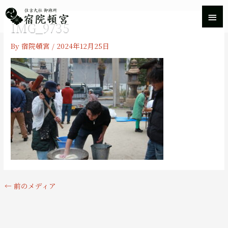
内
メ
容
IMG_9735
を
イ
ス
By
宿院頓宮
/
2024年12月25日
キ
ン
ッ
プ
メ
ニ
ュ
ー
←
前のメディア