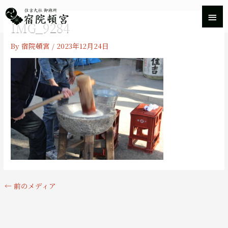
内
メ
容
IMG_9284
を
イ
ス
By
宿院頓宮
/
2023年12月24日
キ
ン
ッ
プ
メ
ニ
ュ
ー
←
前のメディア