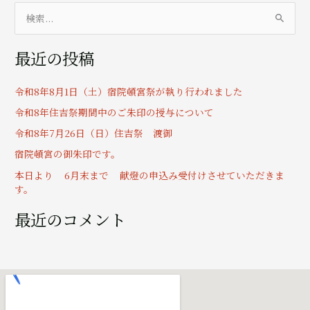
検
索
最近の投稿
対
象
令和8年8月1日（土）宿院頓宮祭が執り行われました
:
令和8年住吉祭期間中のご朱印の授与について
令和8年7月26日（日）住吉祭 渡御
宿院頓宮の御朱印です。
本日より 6月末まで 献燈の申込み受付けさせていただきま
す。
最近のコメント