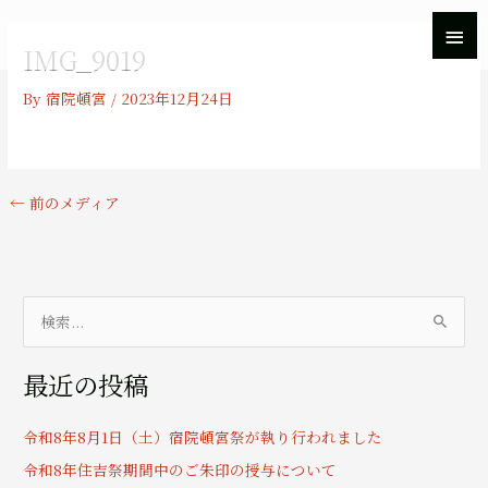
内
メ
容
IMG_9019
を
イ
ス
By
宿院頓宮
/
2023年12月24日
キ
ン
ッ
プ
メ
ニ
←
前のメディア
ュ
ー
検
索
最近の投稿
対
象
令和8年8月1日（土）宿院頓宮祭が執り行われました
:
令和8年住吉祭期間中のご朱印の授与について