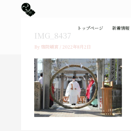
内
容
を
ス
トップページ
新着情報
キ
IMG_8437
ッ
プ
By
宿院頓宮
/
2022年8月2日