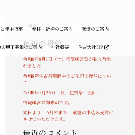
検
祭と年中行事
参拝・祈祷のご案内
献燈のご案内
索
最近の投稿
対
会の輿丁募集のご案内
神社概要
住吉大社HP
象
令和8年8月1日（土）宿院頓宮祭が執り行わ
:
れました
令和8年住吉祭期間中のご朱印の授与につい
て
令和8年7月26日（日）住吉祭 渡御
宿院頓宮の御朱印です。
本日より 6月末まで 献燈の申込み受付け
させていただきます。
最近のコメント