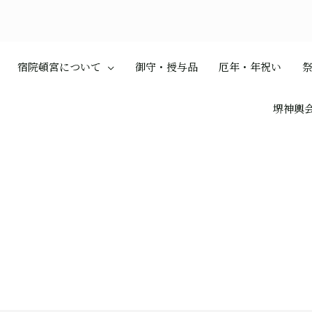
宿院頓宮について
御守・授与品
厄年・年祝い
堺神輿