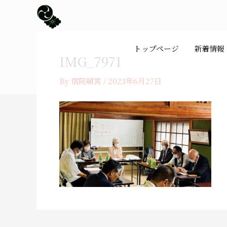
内
容
を
ス
トップページ
新着情報
キ
IMG_7971
ッ
プ
By
宿院頓宮
/
2023年6月27日