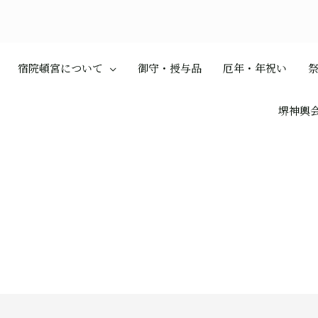
宿院頓宮について
御守・授与品
厄年・年祝い
堺神輿