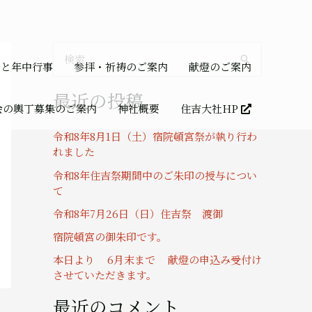
検
祭と年中行事
参拝・祈祷のご案内
献燈のご案内
索
最近の投稿
対
会の輿丁募集のご案内
神社概要
住吉大社HP
象
令和8年8月1日（土）宿院頓宮祭が執り行わ
:
れました
令和8年住吉祭期間中のご朱印の授与につい
て
令和8年7月26日（日）住吉祭 渡御
宿院頓宮の御朱印です。
本日より 6月末まで 献燈の申込み受付け
させていただきます。
最近のコメント