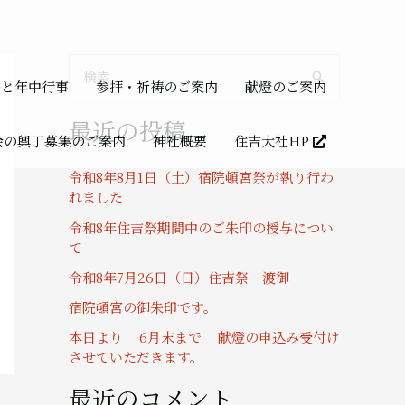
検
祭と年中行事
参拝・祈祷のご案内
献燈のご案内
索
最近の投稿
対
会の輿丁募集のご案内
神社概要
住吉大社HP
象
令和8年8月1日（土）宿院頓宮祭が執り行わ
:
れました
令和8年住吉祭期間中のご朱印の授与につい
て
令和8年7月26日（日）住吉祭 渡御
宿院頓宮の御朱印です。
本日より 6月末まで 献燈の申込み受付け
させていただきます。
最近のコメント