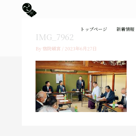
内
容
を
ス
トップページ
新着情報
キ
IMG_7962
ッ
プ
By
宿院頓宮
/
2023年6月27日