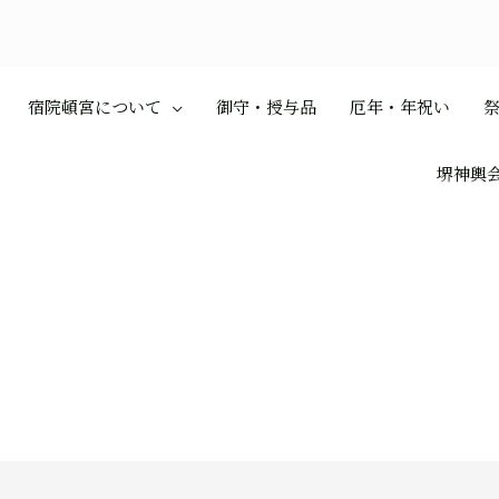
宿院頓宮について
御守・授与品
厄年・年祝い
堺神輿