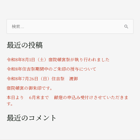
検
索
最近の投稿
対
象
令和8年8月1日（土）宿院頓宮祭が執り行われました
:
令和8年住吉祭期間中のご朱印の授与について
令和8年7月26日（日）住吉祭 渡御
宿院頓宮の御朱印です。
本日より 6月末まで 献燈の申込み受付けさせていただきま
す。
最近のコメント