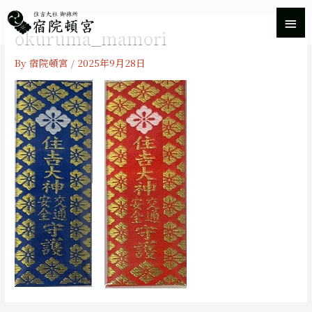
内
メ
容
okuruma_mamori
を
イ
ス
By
宿院頓宮
/
2025年9月28日
キ
ン
ッ
プ
メ
ニ
ュ
ー