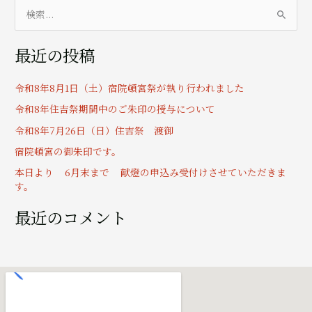
検
索
最近の投稿
対
象
令和8年8月1日（土）宿院頓宮祭が執り行われました
:
令和8年住吉祭期間中のご朱印の授与について
令和8年7月26日（日）住吉祭 渡御
宿院頓宮の御朱印です。
本日より 6月末まで 献燈の申込み受付けさせていただきま
す。
最近のコメント