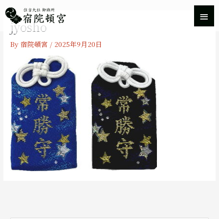
内
メ
容
jyosho
を
イ
ス
By
宿院頓宮
/
2025年9月20日
キ
ン
ッ
プ
メ
ニ
ュ
ー