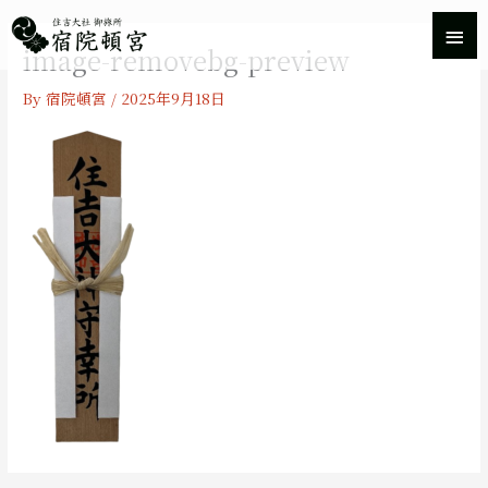
内
メ
容
image-removebg-preview
を
イ
ス
By
宿院頓宮
/
2025年9月18日
キ
ン
ッ
プ
メ
ニ
ュ
ー