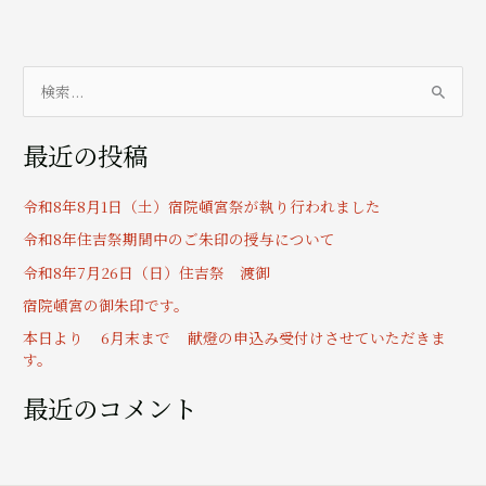
検
索
最近の投稿
対
象
令和8年8月1日（土）宿院頓宮祭が執り行われました
:
令和8年住吉祭期間中のご朱印の授与について
令和8年7月26日（日）住吉祭 渡御
宿院頓宮の御朱印です。
本日より 6月末まで 献燈の申込み受付けさせていただきま
す。
最近のコメント