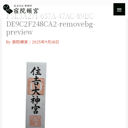
内
メ
容
F5E3A271-657A-47AC-89EC-
を
イ
ス
DE9C2F248CA2-removebg-
キ
ン
preview
ッ
プ
メ
By
宿院頓宮
/
2025年9月18日
ニ
ュ
ー