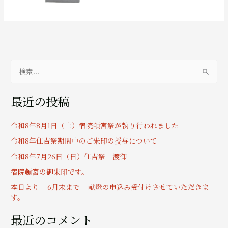
検
索
最近の投稿
対
象
令和8年8月1日（土）宿院頓宮祭が執り行われました
:
令和8年住吉祭期間中のご朱印の授与について
令和8年7月26日（日）住吉祭 渡御
宿院頓宮の御朱印です。
本日より 6月末まで 献燈の申込み受付けさせていただきま
す。
最近のコメント