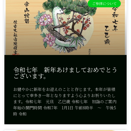
ご参拝について
令和七年 新年あけましておめでとう
ございます。
お健やかに新年をお迎えのことと存じます。本年が皆様
にとって幸多き一年となりますよう心よりお祈りいたし
ます。令和七年 元旦 乙巳歳 令和七年 初詣のご案内
年始の開門時間 令和7年 1月1日 午前8時半 ～ 午後5
時 令和