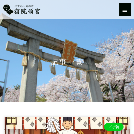
内
メ
容
を
イ
ス
キ
ン
ッ
プ
メ
ニ
記事一覧
ュ
ー
ご祈祷