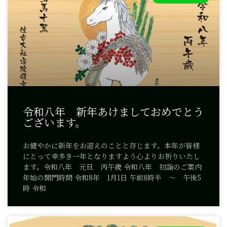
令和八年 新年あけましておめでとう
ございます。
お健やかに新年をお迎えのことと存じます。本年が皆様
にとって幸多き一年となりますよう心よりお祈りいたし
ます。令和八年 元旦 丙午歳 令和八年 初詣のご案内
年始の開門時間 令和8年 1月1日 午前8時半 ～ 午後5
時 令和