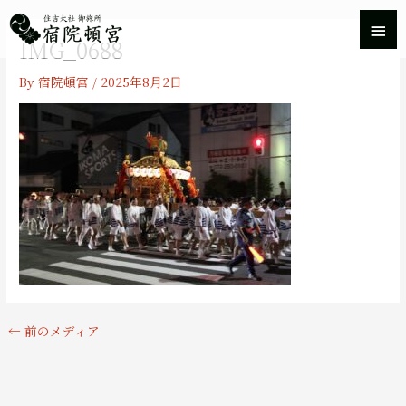
内
メ
容
IMG_0688
を
イ
ス
By
宿院頓宮
/
2025年8月2日
キ
ン
ッ
プ
メ
ニ
ュ
ー
←
前のメディア