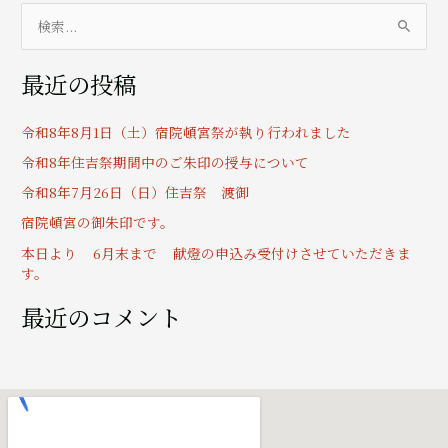
検
索
最近の投稿
対
象
令和8年8月1日（土）宿院頓宮祭が執り行われました
:
令和8年住吉祭期間中のご朱印の授与について
令和8年7月26日（日）住吉祭 渡御
宿院頓宮の御朱印です。
本日より 6月末まで 献燈の申込み受付けさせていただきま
す。
最近のコメント