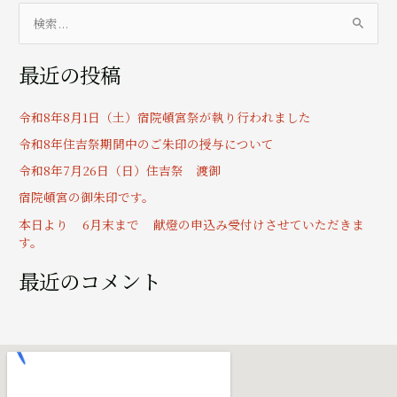
検
索
最近の投稿
対
象
令和8年8月1日（土）宿院頓宮祭が執り行われました
:
令和8年住吉祭期間中のご朱印の授与について
令和8年7月26日（日）住吉祭 渡御
宿院頓宮の御朱印です。
本日より 6月末まで 献燈の申込み受付けさせていただきま
す。
最近のコメント