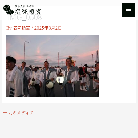
内
メ
容
IMG_0508
を
イ
ス
By
宿院頓宮
/
2025年8月2日
キ
ン
ッ
プ
メ
ニ
ュ
ー
←
前のメディア